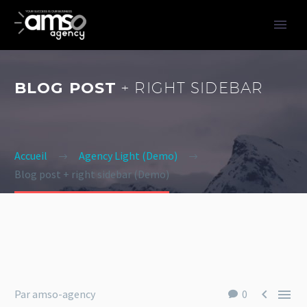
BLOG POST
+ RIGHT SIDEBAR
Accueil
Agency Light (Demo)
Blog post + right sidebar (Demo)


Par amso-agency
0