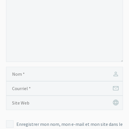
Nam nec tellus a odio
tincidunt auctor a ornare
odio. Sed non mauris
vitae erat consequat
auctor eu in elit.
Enregistrer mon nom, mon e-mail et mon site dans le