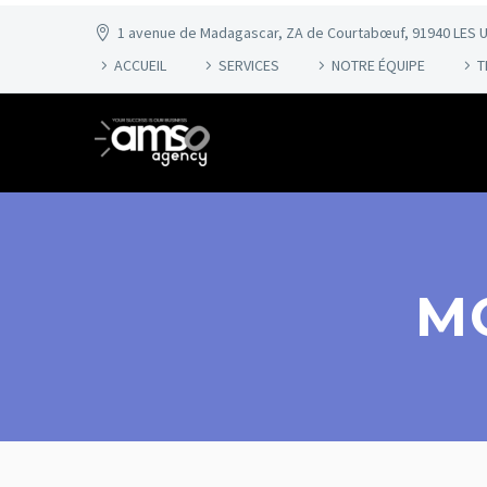
1 avenue de Madagascar, ZA de Courtabœuf, 91940 LES U
ACCUEIL
SERVICES
NOTRE ÉQUIPE
T
M