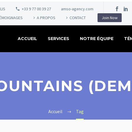
LIS
+33 9 77 00 39 27
amso-agency.com
ÉMOIGNAGES
A PROPOS
CONTACT
Join Now
ACCUEIL
SERVICES
NOTRE ÉQUIPE
TÉ
OUNTAINS (DEM
Accueil
Tag