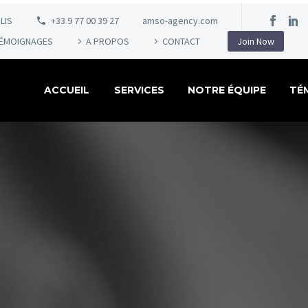
LIS
+33 9 77 00 39 27
amso-agency.com
ÉMOIGNAGES
A PROPOS
CONTACT
Join Now
ACCUEIL
SERVICES
NOTRE ÉQUIPE
TÉ