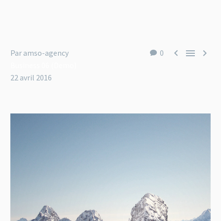



Par amso-agency
0
Business 06 (Demo)
22 avril 2016