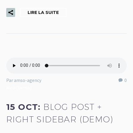
LIRE LA SUITE
Par amso-agency
0
Web (Demo)
15 OCT:
BLOG POST +
RIGHT SIDEBAR (DEMO)