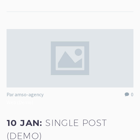
Par amso-agency
0
Web (Demo)
10 JAN:
SINGLE POST
(DEMO)