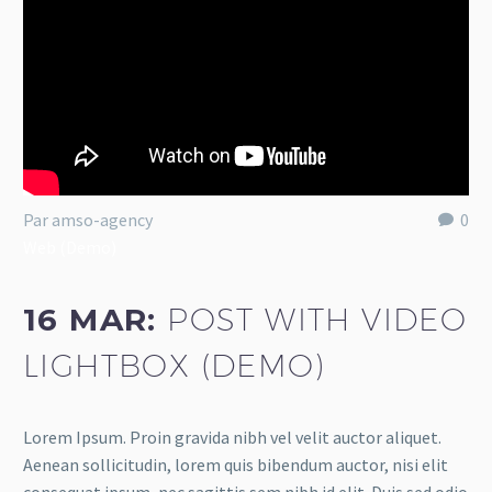
Par amso-agency
0
Web (Demo)
16 MAR:
POST WITH VIDEO
LIGHTBOX (DEMO)
Lorem Ipsum. Proin gravida nibh vel velit auctor aliquet.
Aenean sollicitudin, lorem quis bibendum auctor, nisi elit
consequat ipsum, nec sagittis sem nibh id elit. Duis sed odio