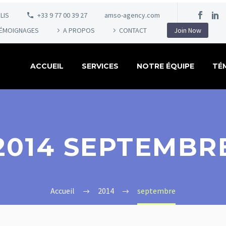
LIS
+33 9 77 00 39 27
amso-agency.com
ÉMOIGNAGES
A PROPOS
CONTACT
Join Now
ACCUEIL
SERVICES
NOTRE ÉQUIPE
TÉ
2014 SEPTEMBR
Accueil
2014
septembre