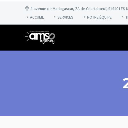
1 avenue de Madagascar, ZA de Courtabœuf, 91940 LES U
ACCUEIL
SERVICES
NOTRE ÉQUIPE
T