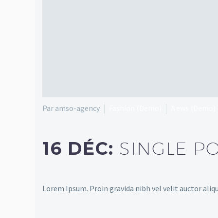
Par amso-agency
Fashion (Demo)
News (Demo)
16 DÉC:
SINGLE P
Lorem Ipsum. Proin gravida nibh vel velit auctor aliqu