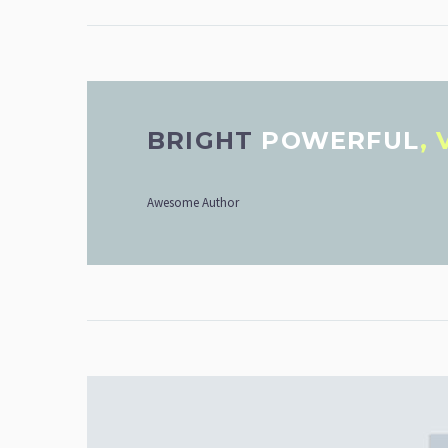
BRIGHT
POWERFUL
,
Awesome Author