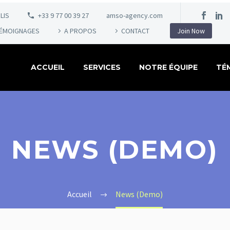
LIS
+33 9 77 00 39 27
amso-agency.com
ÉMOIGNAGES
A PROPOS
CONTACT
Join Now
ACCUEIL
SERVICES
NOTRE ÉQUIPE
TÉ
NEWS (DEMO)
Accueil
News (Demo)