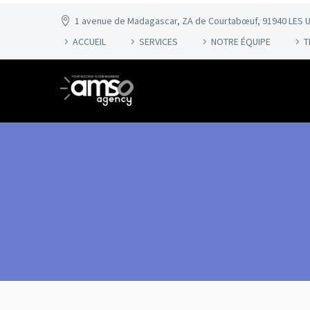
1 avenue de Madagascar, ZA de Courtabœuf, 91940 LES U
ACCUEIL
SERVICES
NOTRE ÉQUIPE
T