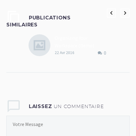
PUBLICATIONS
SIMILAIRES
Organizing Your
Workspace (Demo)
0
Lorem Ipsum. Proin
22 Avr 2016
gravida nibh vel velit
auctor aliquet. Aenean
sollicitudin, lorem quis
bibendum auctor,
LAISSEZ
UN COMMENTAIRE