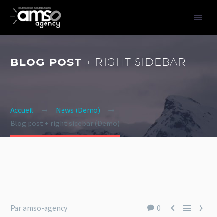
BLOG POST
+ RIGHT SIDEBAR
Accueil
News (Demo)
Blog post + right sidebar (Demo)



Par amso-agency
0