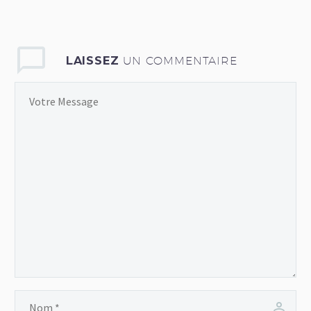
bibendum auctor, nisi elit
consequat ipsum, nec
sagittis sem nibh id elit.
LAISSEZ
UN COMMENTAIRE