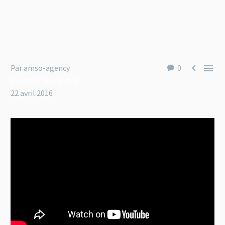


Par amso-agency
0
Business 06 (Demo)
22 avril 2016