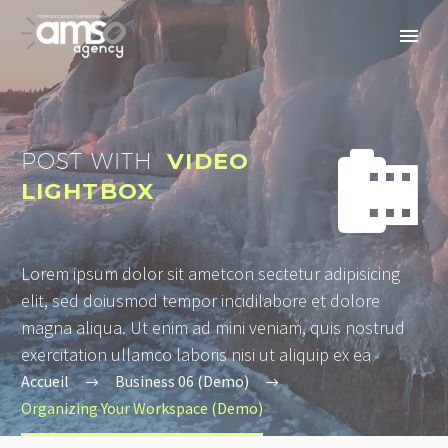


POST WITH
VIDEO
LIGHTBOX
Lorem ipsum dolor sit ametcon sectetur adipisicing
elit, sed doiusmod tempor incidilabore et dolore
magna aliqua. Ut enim ad mini veniam, quis nostrud
exercitation ullamco laboris nisi ut aliquip ex ea
Accueil
Business 06 (Demo)
Organizing Your Workspace (Demo)