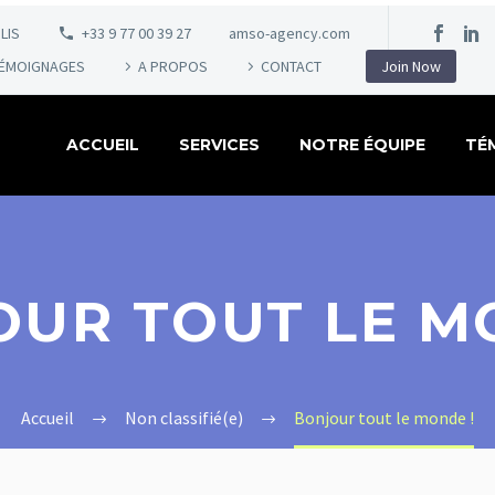
LIS
+33 9 77 00 39 27
amso-agency.com
ÉMOIGNAGES
A PROPOS
CONTACT
Join Now
ACCUEIL
SERVICES
NOTRE ÉQUIPE
TÉ
UR TOUT LE M
Accueil
Non classifié(e)
Bonjour tout le monde !