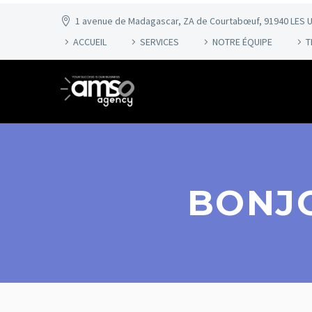
1 avenue de Madagascar, ZA de Courtabœuf, 91940 LES U
ACCUEIL
SERVICES
NOTRE ÉQUIPE
T
BONJO