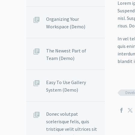
Lorem ip
Suspendi
nisl. Su
Organizing Your
risus. D
Workspace (Demo)
In vel t
quis eni
The Newest Part of
interdum
Team (Demo)
blandit i
Easy To Use Gallery
System (Demo)
Deve
Donec volutpat
scelerisque felis, quis
tristique velit ultrices sit