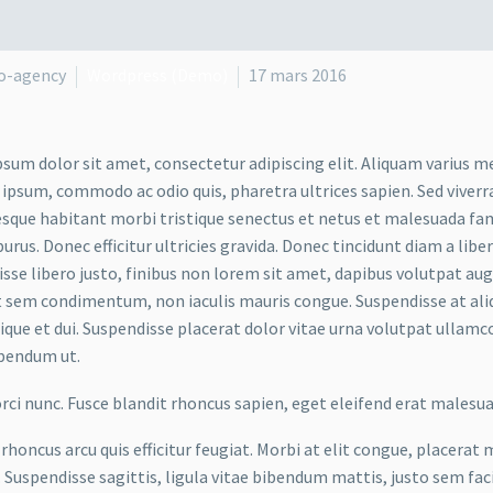
o-agency
Wordpress (Demo)
17 mars 2016
sum dolor sit amet, consectetur adipiscing elit. Aliquam varius m
 ipsum, commodo ac odio quis, pharetra ultrices sapien. Sed viverr
sque habitant morbi tristique senectus et netus et malesuada fame
purus. Donec efficitur ultricies gravida. Donec tincidunt diam a liber
sse libero justo, finibus non lorem sit amet, dapibus volutpat a
t sem condimentum, non iaculis mauris congue. Suspendisse at aliq
stique et dui. Suspendisse placerat dolor vitae urna volutpat ullamc
bendum ut.
orci nunc. Fusce blandit rhoncus sapien, eget eleifend erat malesu
rhoncus arcu quis efficitur feugiat. Morbi at elit congue, placerat 
. Suspendisse sagittis, ligula vitae bibendum mattis, justo sem faci