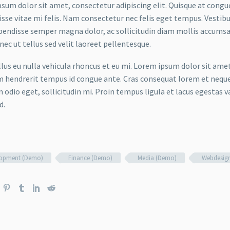
sum dolor sit amet, consectetur adipiscing elit. Quisque at congue 
sse vitae mi felis. Nam consectetur nec felis eget tempus. Vesti
spendisse semper magna dolor, ac sollicitudin diam mollis accums
onec ut tellus sed velit laoreet pellentesque.
ellus eu nulla vehicula rhoncus et eu mi. Lorem ipsum dolor sit ame
m hendrerit tempus id congue ante. Cras consequat lorem et neque 
 odio eget, sollicitudin mi. Proin tempus ligula et lacus egestas v
d.
lopment (Demo)
Finance (Demo)
Media (Demo)
Webdesig