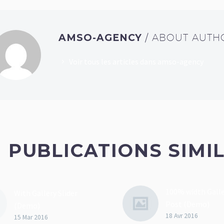
AMSO-AGENCY
/ ABOUT AUTH
Voir tous les articles dans amso-agency
PUBLICATIONS SIMI
100% width Galle
With Gallery Slider
Post (Demo)
(Demo)
Lorem Ipsum. Pr
18 Avr 2016
Lorem Ipsum. Proin
15 Mar 2016