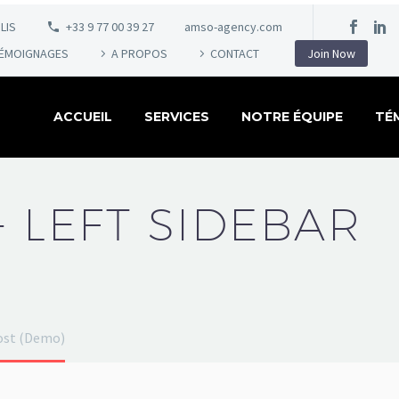
LIS
+33 9 77 00 39 27
amso-agency.com
ÉMOIGNAGES
A PROPOS
CONTACT
Join Now
ACCUEIL
SERVICES
NOTRE ÉQUIPE
TÉ
+ LEFT SIDEBAR
post (Demo)