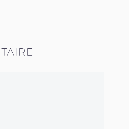
elit
Aenean
m quis
nisi elit
, nec
id elit.
TAIRE