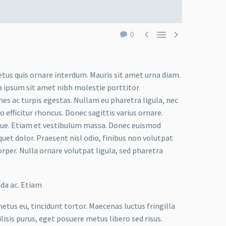



0
etus quis ornare interdum. Mauris sit amet urna diam.
a ipsum sit amet nibh molestie porttitor.
s ac turpis egestas. Nullam eu pharetra ligula, nec
o efficitur rhoncus. Donec sagittis varius ornare.
ugue. Etiam et vestibulum massa. Donec euismod
uet dolor. Praesent nisl odio, finibus non volutpat
orper. Nulla ornare volutpat ligula, sed pharetra
ada ac. Etiam
metus eu, tincidunt tortor. Maecenas luctus fringilla
lisis purus, eget posuere metus libero sed risus.