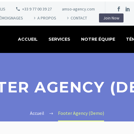
LIS
+33 9 77 00 39 27
amso-agency.com
ÉMOIGNAGES
A PROPOS
CONTACT
Join Now
ACCUEIL
SERVICES
NOTRE ÉQUIPE
TÉ
TER AGENCY (D
Accueil
Footer Agency (Demo)