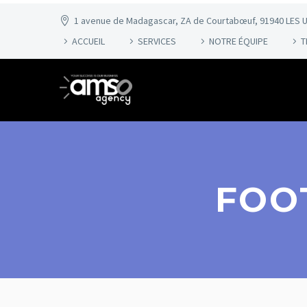
1 avenue de Madagascar, ZA de Courtabœuf, 91940 LES U
ACCUEIL
SERVICES
NOTRE ÉQUIPE
T
FOO