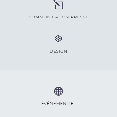
l
l
COMMUNICATION PRESSE


DESIGN


ÉVÉNEMENTIEL