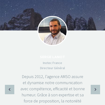
SERGE LANOT
Inotec France
Directeur Général
Depuis 2012, l’agence AMSO assure
et dynamise notre communication
avec compétence, efficacité et bonne
humeur. Grâce à son expertise et sa
force de proposition, la notoriété