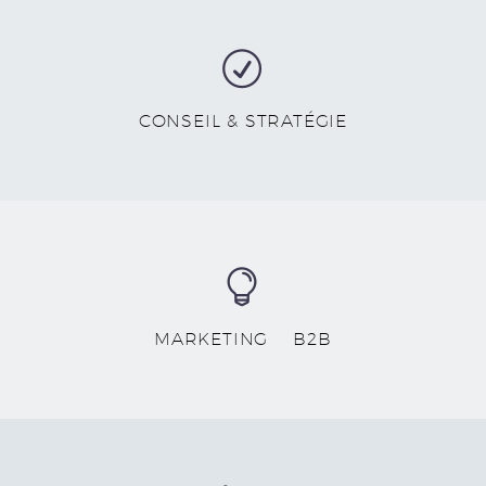
R
R
CONSEIL & STRATÉGIE


MARKETING B2B