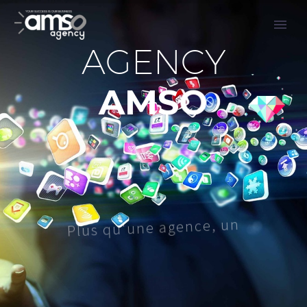
A
G
E
N
C
Y
A
M
S
O
P
l
u
s
q
u
'
u
n
e
a
g
e
n
c
e
,
u
n
!
e
r
i
a
n
e
t
r
a
p