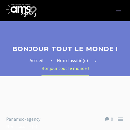
BONJOUR TOUT LE MONDE !
Accueil
Non classifié(e)
Bonjour tout le monde !

Par amso-agency
0
Non classifié(e)