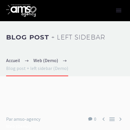
BLOG POST
+ LEFT SIDEBAR
Accueil
Web (Demo)
Blog post + left sidebar (Demo)



Par amso-agency
0
Web (Demo)