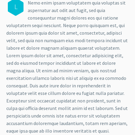
Nemo enim ipsam voluptatem quia voluptas sit
L
aspernatur aut odit aut fugit, sed quia
consequuntur magni dolores eos qui ratione
voluptatem sequi nesciunt. Neque porro quisquam est, qui
dolorem ipsum quia dolor sit amet, consectetur, adipisci
velit, sed quia non numquam eius modi tempora incidunt ut
labore et dolore magnam aliquam quaerat voluptatem.
Lorem ipsum dolor sit amet, consectetur adipisicing elit,
sed do eiusmod tempor incididunt ut labore et dolore
magna aliqua. Ut enim ad minim veniam, quis nostrud
exercitation ullamco laboris nisi ut aliquip ex ea commodo
consequat. Duis aute irure dolor in reprehenderit in
voluptate velit esse cillum dolore eu fugiat nulla pariatur.
Excepteur sint occaecat cupidatat non proident, sunt in
culpa qui officia deserunt mollit anim id est laborum. Sed ut
perspiciatis unde omnis iste natus error sit voluptatem
accusantium doloremque laudantium, totam rem aperiam,
eaque ipsa quae ab illo inventore veritatis et quasi.