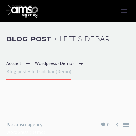
BLOG POST
+ LEFT SIDEBAR
Accueil
Wordpress (Demo)
Blog post + left sidebar (Demo)


Par amso-agency
0
Wordpress (Demo)