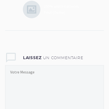
100% width Galleries
Post (Demo)
Lorem Ipsum. Proin
gravida nibh vel velit
auctor aliquet. Aenean
sollicitudin, lorem quis
bibendum auctor, nisi elit
consequat ipsum, nec
sagittis sem nibh id elit
LAISSEZ
UN COMMENTAIRE