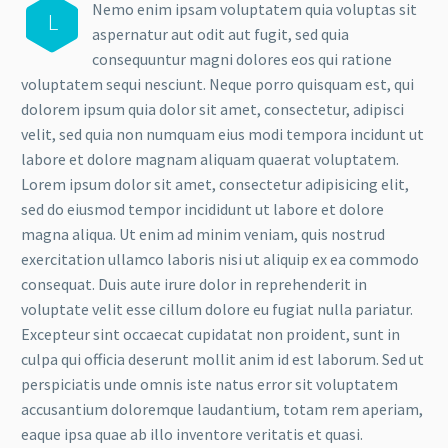
Nemo enim ipsam voluptatem quia voluptas sit
L
aspernatur aut odit aut fugit, sed quia
consequuntur magni dolores eos qui ratione
voluptatem sequi nesciunt. Neque porro quisquam est, qui
dolorem ipsum quia dolor sit amet, consectetur, adipisci
velit, sed quia non numquam eius modi tempora incidunt ut
labore et dolore magnam aliquam quaerat voluptatem.
Lorem ipsum dolor sit amet, consectetur adipisicing elit,
sed do eiusmod tempor incididunt ut labore et dolore
magna aliqua. Ut enim ad minim veniam, quis nostrud
exercitation ullamco laboris nisi ut aliquip ex ea commodo
consequat. Duis aute irure dolor in reprehenderit in
voluptate velit esse cillum dolore eu fugiat nulla pariatur.
Excepteur sint occaecat cupidatat non proident, sunt in
culpa qui officia deserunt mollit anim id est laborum. Sed ut
perspiciatis unde omnis iste natus error sit voluptatem
accusantium doloremque laudantium, totam rem aperiam,
eaque ipsa quae ab illo inventore veritatis et quasi.