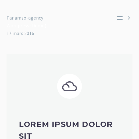


Par amso-agency
Wordpress (Demo)
17 mars 2016


LOREM IPSUM DOLOR
SIT