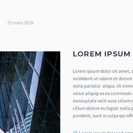
)
15 mars 2016
LOREM IPSUM
Lorem ipsum dolor sit amet, c
incididunt ut labore et dolore
nulla pariatur aliqua. Ut eni
nisiut aliquip ex ea commodo 
involuptate velit esse cillum 
cillum dolore eu fugiat nulla 
proident, sunt in culpa qui of
Lorem ipsum dolor sit am