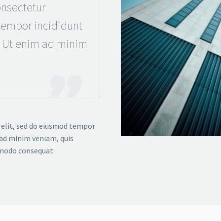
nsectetur
 tempor incididunt
. Ut enim ad minim
 elit, sed do eiusmod tempor
 ad minim veniam, quis
mmodo consequat.