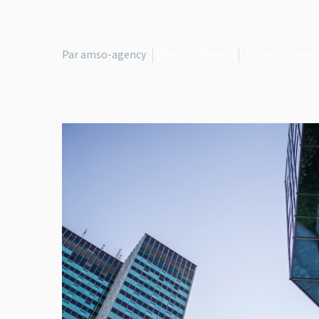
Par amso-agency
Events (Demo)
Finance (Demo