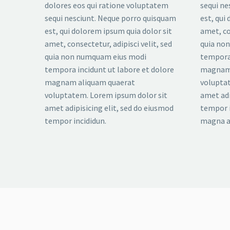
dolores eos qui ratione voluptatem
sequi ne
sequi nesciunt. Neque porro quisquam
est, qui
est, qui dolorem ipsum quia dolor sit
amet, co
amet, consectetur, adipisci velit, sed
quia no
quia non numquam eius modi
tempora 
tempora incidunt ut labore et dolore
magnam 
magnam aliquam quaerat
voluptat
voluptatem. Lorem ipsum dolor sit
amet adi
amet adipisicing elit, sed do eiusmod
tempor i
tempor incididun.
magna a