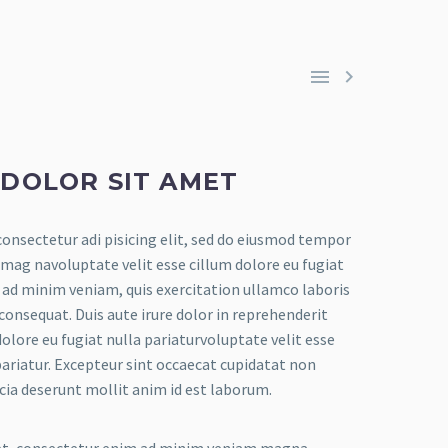


 DOLOR SIT AMET
onsectetur adi pisicing elit, sed do eiusmod tempor
 mag navoluptate velit esse cillum dolore eu fugiat
m ad minim veniam, quis exercitation ullamco laboris
consequat. Duis aute irure dolor in reprehenderit
dolore eu fugiat nulla pariaturvoluptate velit esse
pariatur. Excepteur sint occaecat cupidatat non
ficia deserunt mollit anim id est laborum.
et, consectetur enim ad minim veniam magna