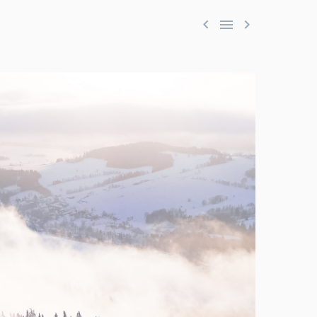


