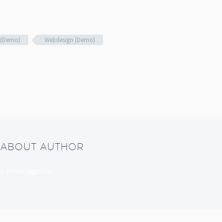
 (Demo)
Webdesign (Demo)
/ ABOUT AUTHOR
dans amso-agency