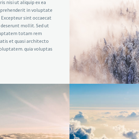
s nisi ut aliquip ex ea
eprehenderit in voluptate
r. Excepteur sint occaecat
a deserunt mollit. Sed ut
voluptatem totam rem
atis et quasi architecto
voluptatem. quia voluptas