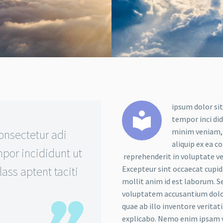
ipsum dolor sit


tempor inci di
minim veniam, q
onsectetur adi
aliquip ex ea c
por incididunt ut
reprehenderit in voluptate vel
ass aptent taciti
Excepteur sint occaecat cupida
mollit anim id est laborum. Se
voluptatem accusantium dolo
quae ab illo inventore veritat
explicabo. Nemo enim ipsam v