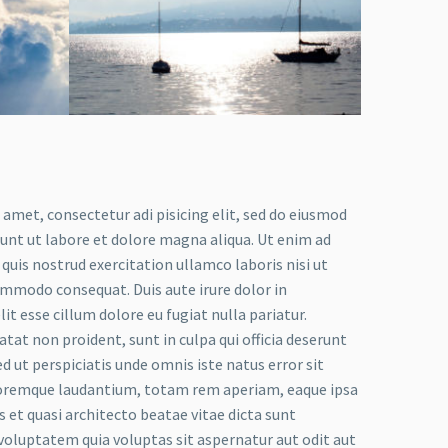
 amet, consectetur adi pisicing elit, sed do eiusmod
dunt ut labore et dolore magna aliqua. Ut enim ad
uis nostrud exercitation ullamco laboris nisi ut
ommodo consequat. Duis aute irure dolor in
it esse cillum dolore eu fugiat nulla pariatur.
tat non proident, sunt in culpa qui officia deserunt
d ut perspiciatis unde omnis iste natus error sit
remque laudantium, totam rem aperiam, eaque ipsa
is et quasi architecto beatae vitae dicta sunt
oluptatem quia voluptas sit aspernatur aut odit aut