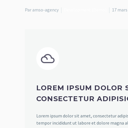
Par amso-agency
Development (Demo)
17 mars


LOREM IPSUM DOLOR S
CONSECTETUR ADIPISI
Lorem ipsum dolor sit amet, consectetur adipis
tempor incididunt ut labore et dolore magna a