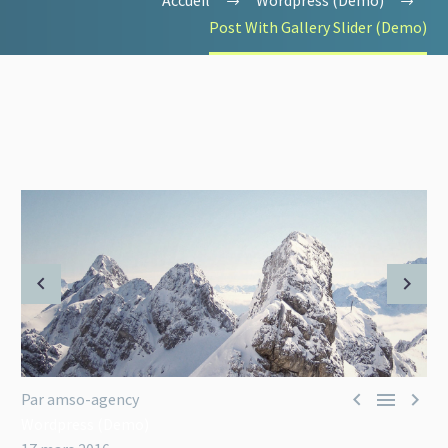
Accueil
Wordpress (Demo)
Post With Gallery Slider (Demo)



Par amso-agency
Wordpress (Demo)