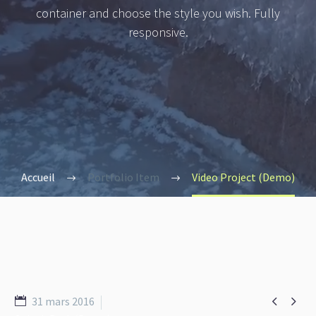
container and choose the style you wish. Fully
responsive.
Accueil
Portfolio Item
Video Project (Demo)


31 mars 2016