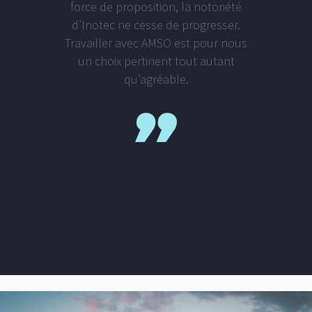
force de proposition, la notoriété
d’Inotec ne cesse de progresser.
Travailler avec AMSO est pour nous
un choix pertinent tout autant
qu’agréable.