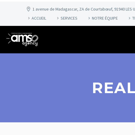
1 avenue de Madagascar, ZA de Courtabœuf, 91940 LES U
ACCUEIL
SERVICES
NOTRE ÉQUIPE
T
REAL