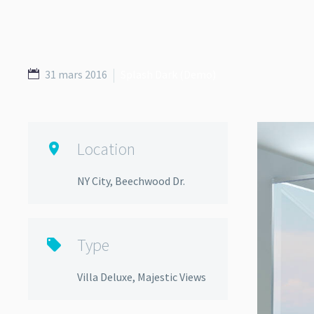
31 mars 2016
Splash Dark (Demo)
Location

NY City, Beechwood Dr.
Type

Villa Deluxe, Majestic Views