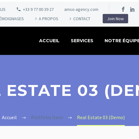
LIS
+33 9 77 00 39 27
amso-agency.com
ÉMOIGNAGES
A PROPOS
CONTACT
Join Now
ACCUEIL
SERVICES
NOTRE ÉQUIP
 ESTATE 03 (D
Accueil
Portfolio Item
Real Estate 03 (Demo)