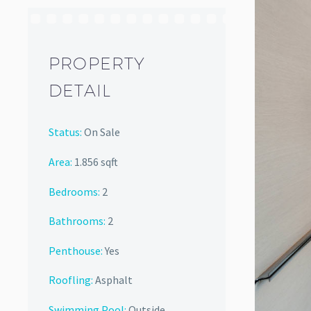
PROPERTY
DETAIL
Status:
On Sale
Area:
1.856 sqft
Bedrooms:
2
Bathrooms
:
2
Penthouse:
Yes
Roofling:
Asphalt
Swimming Pool:
Outside