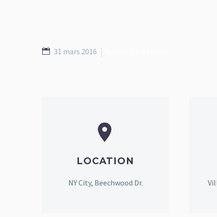
31 mars 2016
Splash Dark (Demo)


LOCATION
NY City, Beechwood Dr.
Vi