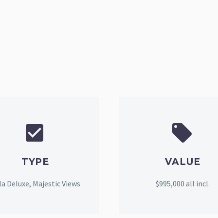




TYPE
VALUE
lla Deluxe, Majestic Views
$995,000 all incl.