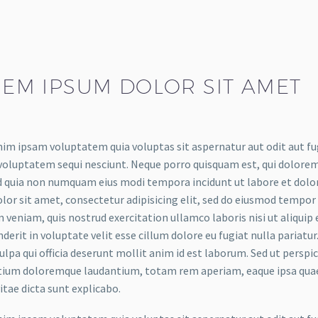
EM IPSUM DOLOR SIT AMET
m ipsam voluptatem quia voluptas sit aspernatur aut odit aut fug
voluptatem sequi nesciunt. Neque porro quisquam est, qui dolorem 
ed quia non numquam eius modi tempora incidunt ut labore et do
lor sit amet, consectetur adipisicing elit, sed do eiusmod tempor
 veniam, quis nostrud exercitation ullamco laboris nisi ut aliquip
derit in voluptate velit esse cillum dolore eu fugiat nulla pariatu
culpa qui officia deserunt mollit anim id est laborum. Sed ut persp
ium doloremque laudantium, totam rem aperiam, eaque ipsa quae ab
itae dicta sunt explicabo.