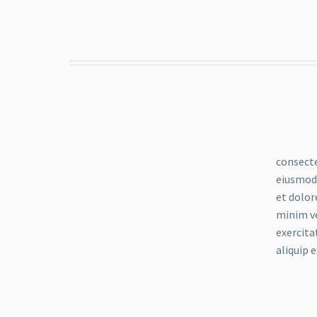
consecte
eiusmod 
et dolor
minim v
exercita
aliquip