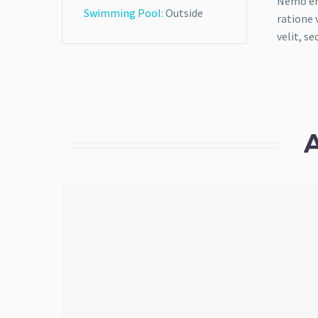
Nemo eni
Swimming Pool:
Outside
ratione 
velit, s