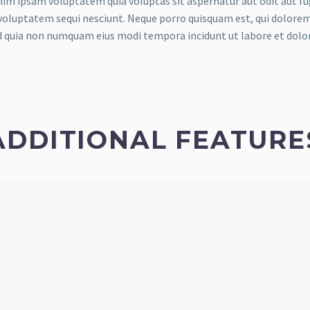
m ipsam voluptatem quia voluptas sit aspernatur aut odit aut fug
voluptatem sequi nesciunt. Neque porro quisquam est, qui dolorem 
ed quia non numquam eius modi tempora incidunt ut labore et do
ADDITIONAL FEATURE