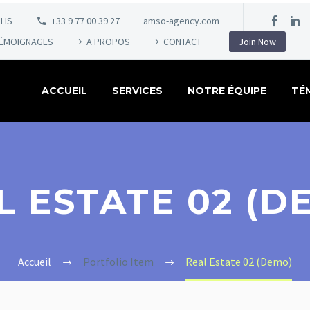
LIS
+33 9 77 00 39 27
amso-agency.com
ÉMOIGNAGES
A PROPOS
CONTACT
Join Now
ACCUEIL
SERVICES
NOTRE ÉQUIPE
TÉ
L ESTATE 02 (D
Accueil
Portfolio Item
Real Estate 02 (Demo)