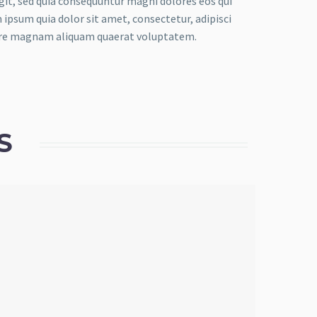
it, sed quia consequuntur magni dolores eos qui
ipsum quia dolor sit amet, consectetur, adipisci
lore magnam aliquam quaerat voluptatem.
S