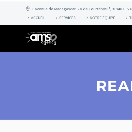
1 avenue de Madagascar, ZA de Courtabœuf, 91940 LES U
ACCUEIL
SERVICES
NOTRE ÉQUIPE
T
REA