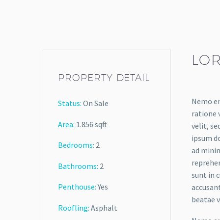
LOR
PROPERTY DETAIL
Nemo eni
Status:
On Sale
ratione 
Area:
1.856 sqft
velit, s
ipsum do
Bedrooms:
2
ad minim
reprehen
Bathrooms
:
2
sunt in 
Penthouse:
Yes
accusant
beatae v
Roofling:
Asphalt