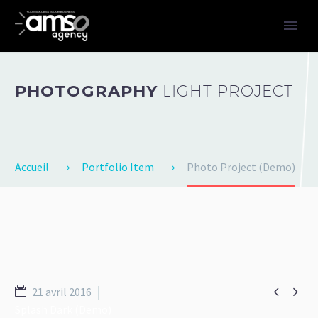
PHOTOGRAPHY
LIGHT PROJECT
Accueil
Portfolio Item
Photo Project (Demo)


21 avril 2016
Splash Dark (Demo)