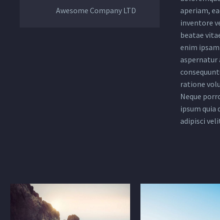
Awesome Company LTD
aperiam, eaq
inventore ve
beatae vita
enim ipsam 
aspernatur a
consequuntu
ratione vol
Neque porro
ipsum quia 
adipisci veli