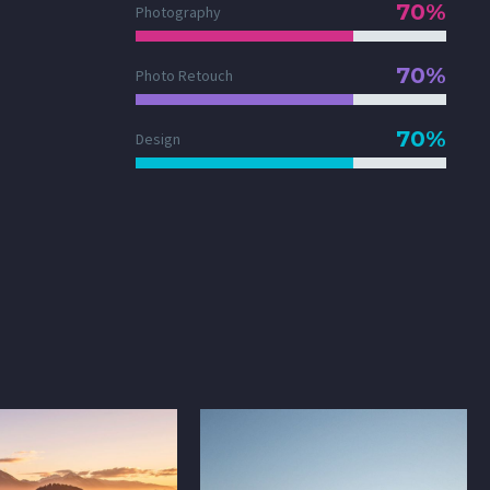
70%
Photography
70%
Photo Retouch
70%
Design