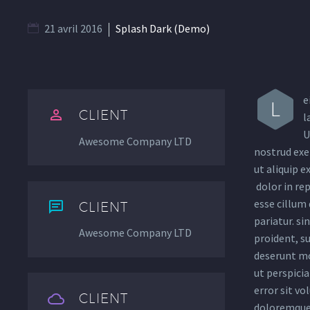
21 avril 2016
Splash Dark (Demo)
e
L


CLIENT
l
U
Awesome Company LTD
nostrud exer
ut aliquip 
dolor in rep
esse cillum 


CLIENT
pariatur. si
Awesome Company LTD
proident, su
deserunt mo
ut perspicia
error sit v


CLIENT
doloremque