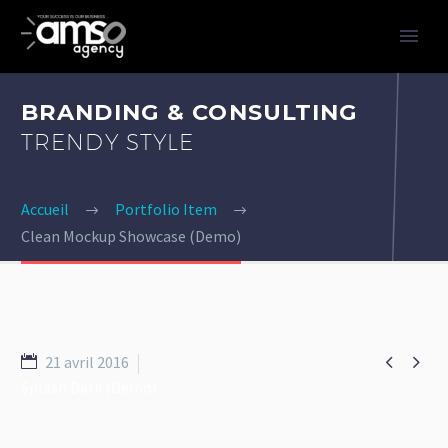
BRANDING & CONSULTING
TRENDY STYLE
Accueil
Portfolio Item
Clean Mockup Showcase (Demo)


21 avril 2016
Splash Dark (Demo)