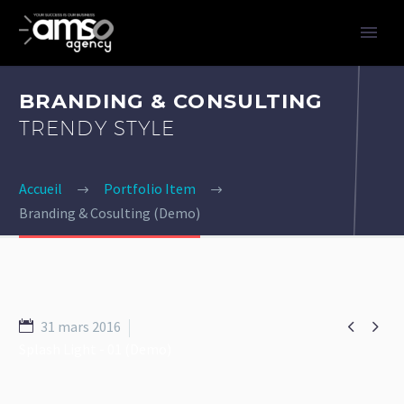
BRANDING & CONSULTING
TRENDY STYLE
Accueil
Portfolio Item
Branding & Cosulting (Demo)


31 mars 2016
Splash Light - 01 (Demo)