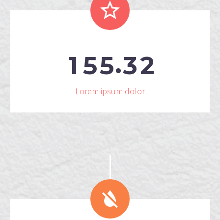


.
1
5
5
3
2
Lorem ipsum dolor

