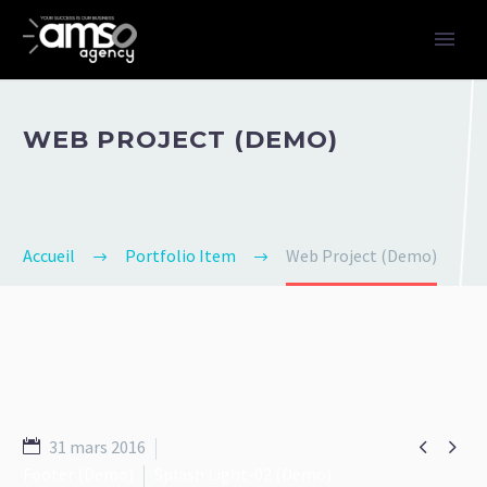
WEB PROJECT (DEMO)
Accueil
Portfolio Item
Web Project (Demo)


31 mars 2016
Footer (Demo)
Splash Light-02 (Demo)