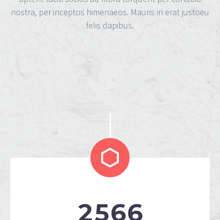
nostra, per inceptos himenaeos. Mauris in erat justoeu
felis dapibus.


2
5
6
6