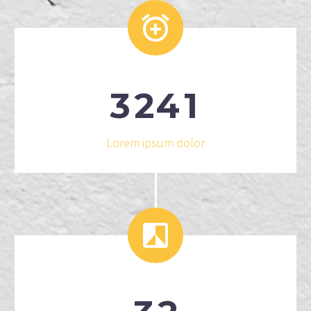


3
2
4
1
Lorem ipsum dolor

