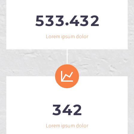
.
5
3
3
4
3
2
Lorem ipsum dolor


3
4
2
Lorem ipsum dolor