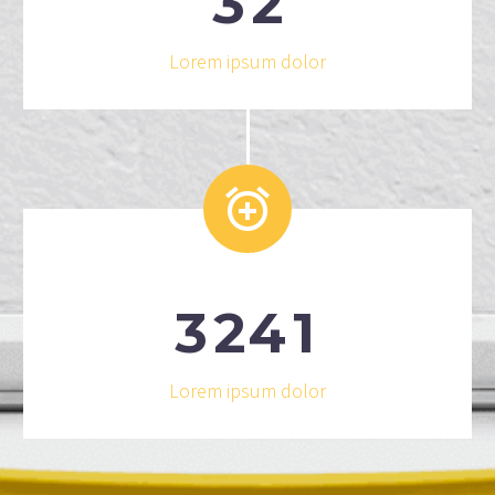
3
2
Lorem ipsum dolor


3
2
4
1
Lorem ipsum dolor