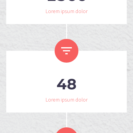
Lorem ipsum dolor


4
8
Lorem ipsum dolor