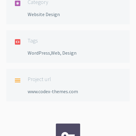
Category

Website Design
Tags

WordPress,Web, Design
Project url

www.codex-themes.com

