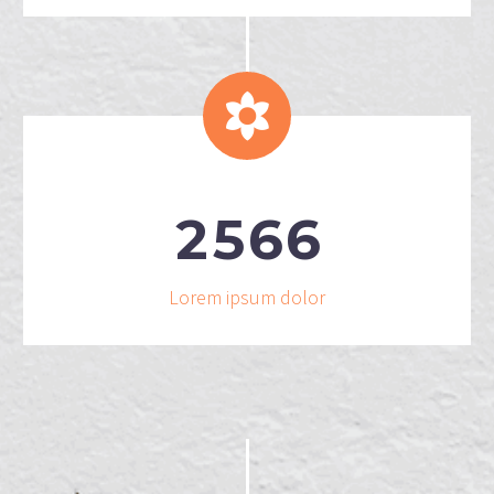


2
5
6
6
Lorem ipsum dolor