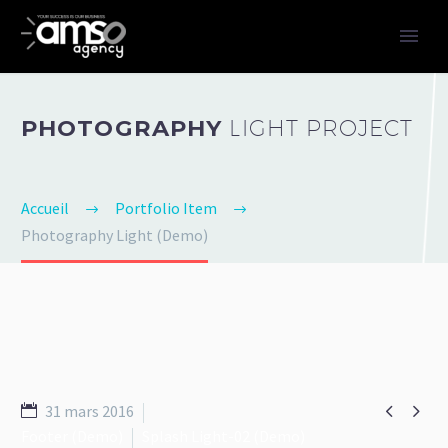
PHOTOGRAPHY
LIGHT PROJECT
Accueil
Portfolio Item
Photography Light (Demo)


31 mars 2016
Footer (Demo)
Splash Light-02 (Demo)