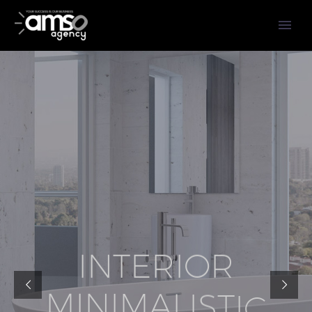
I
N
T
E
R
I
O
R
M
I
N
I
M
A
L
I
S
T
I
C