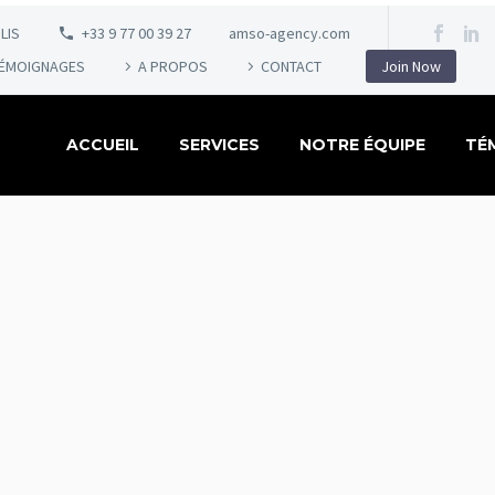
LIS
+33 9 77 00 39 27
amso-agency.com
ÉMOIGNAGES
A PROPOS
CONTACT
Join Now
ACCUEIL
SERVICES
NOTRE ÉQUIPE
TÉ