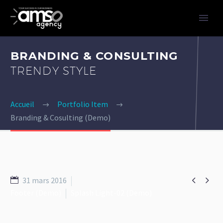
BRANDING & CONSULTING
TRENDY STYLE
Accueil
Portfolio Item
Branding & Cosulting (Demo)


31 mars 2016
Footer (Demo)
Splash Light-02 (Demo)