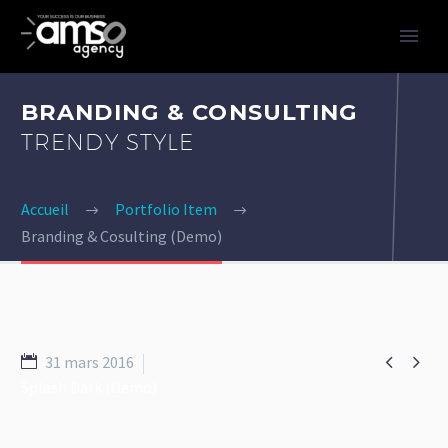
BRANDING & CONSULTING
TRENDY STYLE
Accueil
Portfolio Item
Branding & Cosulting (Demo)


31 mars 2016
Splash Dark (Demo)