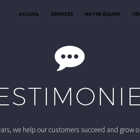
ACCUEIL
SERVICES
NOTRE ÉQUIPE
TÉ


ESTIMONI
years, we help our customers succeed and grow o