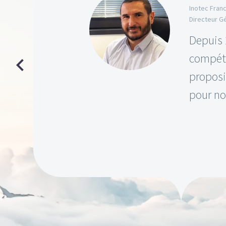
Inotec Fran
Directeur G
Depuis 
compéte
proposi
pour no