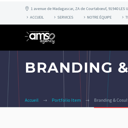
1 avenue de Madagascar, ZA de Courtabœuf, 91940 LES U
ACCUEIL
SERVICES
NOTRE ÉQUIPE
T
BRANDING &
Accueil
Portfolio Item
Branding & Cosu