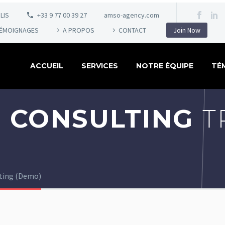
LIS
+33 9 77 00 39 27
amso-agency.com
ÉMOIGNAGES
A PROPOS
CONTACT
Join Now
ACCUEIL
SERVICES
NOTRE ÉQUIPE
TÉ
 CONSULTING
T
lting (Demo)