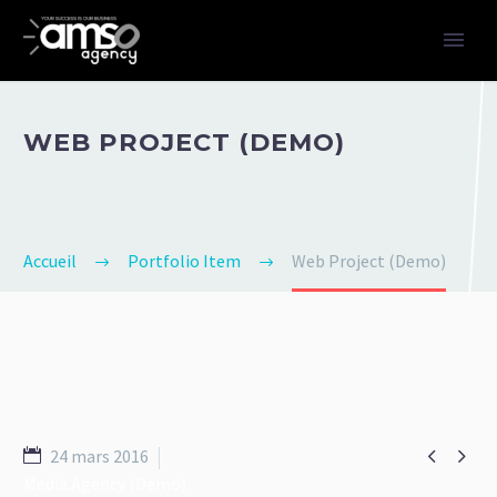
WEB PROJECT (DEMO)
Accueil
Portfolio Item
Web Project (Demo)


24 mars 2016
Media Agency (Demo)