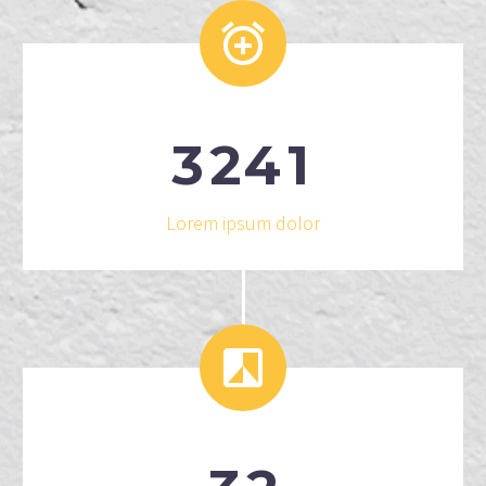


3
2
4
1
Lorem ipsum dolor

