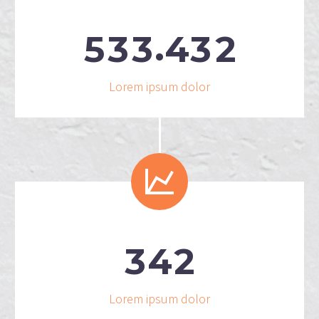
.
5
3
3
4
3
2
Lorem ipsum dolor


3
4
2
Lorem ipsum dolor