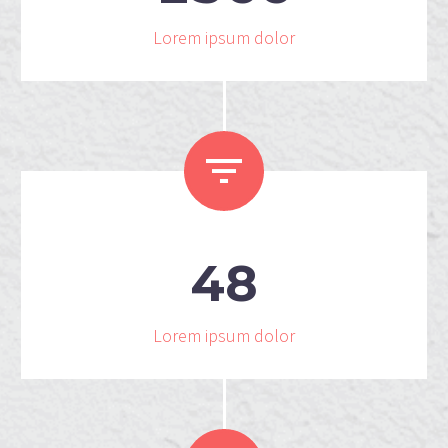
Lorem ipsum dolor


4
8
Lorem ipsum dolor