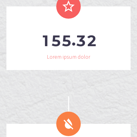


.
1
5
5
3
2
Lorem ipsum dolor

