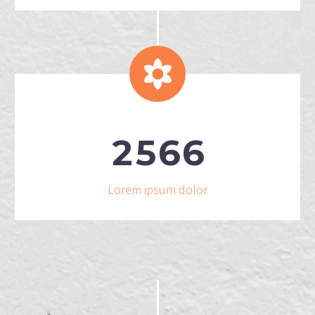


2
5
6
6
Lorem ipsum dolor