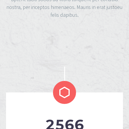
nostra, per inceptos himenaeos. Mauris in erat justoeu
felis dapibus.


2
5
6
6