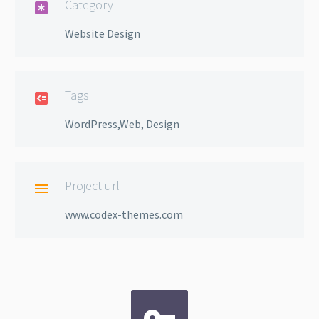
Category

Website Design
Tags

WordPress,Web, Design
Project url

www.codex-themes.com

