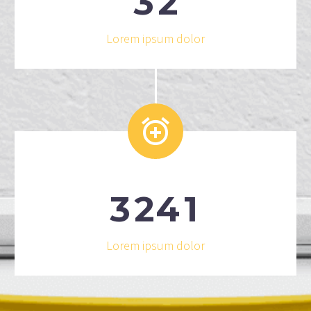
3
2
Lorem ipsum dolor


3
2
4
1
Lorem ipsum dolor