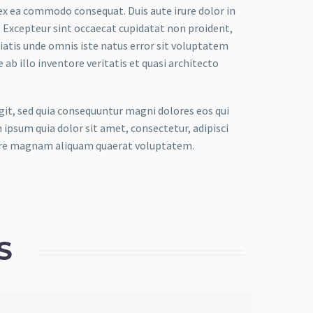
 ex ea commodo consequat. Duis aute irure dolor in
r. Excepteur sint occaecat cupidatat non proident,
iciatis unde omnis iste natus error sit voluptatem
 illo inventore veritatis et quasi architecto
it, sed quia consequuntur magni dolores eos qui
ipsum quia dolor sit amet, consectetur, adipisci
lore magnam aliquam quaerat voluptatem.
S