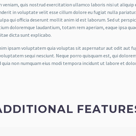
 veniam, quis nostrud exercitation ullamco laboris nisi ut aliquip
derit in voluptate velit esse cillum dolore eu fugiat nulla pariatu
culpa qui officia deserunt mollit anim id est laborum. Sed ut persp
ium doloremque laudantium, totam rem aperiam, eaque ipsa quae ab
itae dicta sunt explicabo.
m ipsam voluptatem quia voluptas sit aspernatur aut odit aut fug
voluptatem sequi nesciunt. Neque porro quisquam est, qui dolorem 
ed quia non numquam eius modi tempora incidunt ut labore et do
ADDITIONAL FEATURE