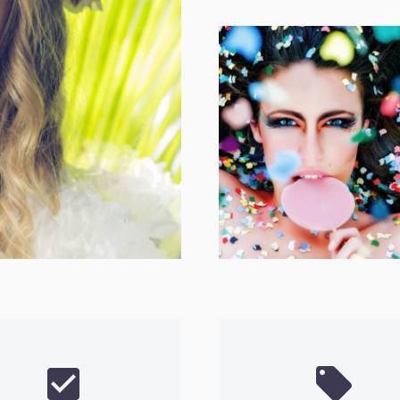



