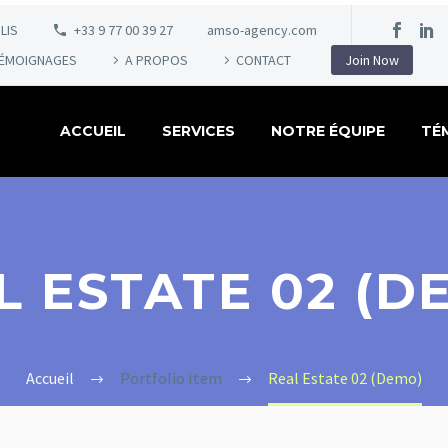
LIS
+33 9 77 00 39 27
amso-agency.com
ÉMOIGNAGES
A PROPOS
CONTACT
Join Now
ACCUEIL
SERVICES
NOTRE ÉQUIPE
TÉ
L ESTATE 02 (D
Accueil
Portfolio Item
Real Estate 02 (Demo)