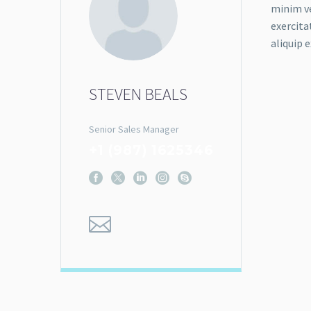
minim v
exercita
aliquip
STEVEN BEALS
Senior Sales Manager
+1 (987) 1625346