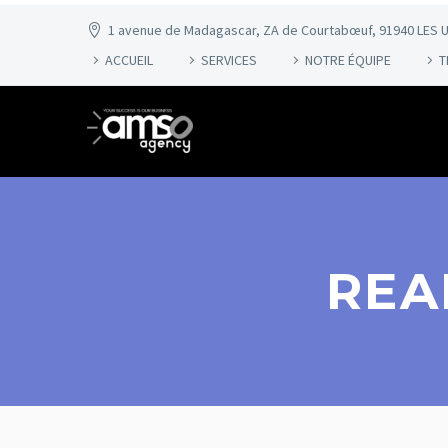
1 avenue de Madagascar, ZA de Courtabœuf, 91940 LES U
ACCUEIL
SERVICES
NOTRE ÉQUIPE
T
REA