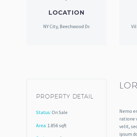
LOCATION
NY City, Beechwood Dr.
Vi
LOR
PROPERTY DETAIL
Nemo eni
Status:
On Sale
ratione 
Area:
1.856 sqft
velit, s
ipsum do