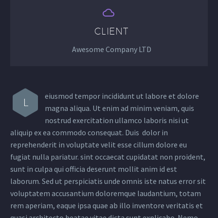


CLIENT
Awesome Company LTD
eiusmod tempor incididunt ut labore et dolore
L
magna aliqua. Ut enim ad minim veniam, quis
nostrud exercitation ullamco laboris nisi ut
aliquip ex ea commodo consequat. Duis dolor in
reprehenderit in voluptate velit esse cillum dolore eu
fugiat nulla pariatur. sint occaecat cupidatat non proident,
sunt in culpa qui officia deserunt mollit anim id est
laborum. Sed ut perspiciatis unde omnis iste natus error sit
voluptatem accusantium doloremque laudantium, totam
rem aperiam, eaque ipsa quae ab illo inventore veritatis et
quasi architecto beatae vitae dicta sunt explicabo. Nemo