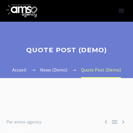
QUOTE POST (DEMO)
Accueil
News (Demo)
Quote Post (Demo)



Par amso-agency
News (Demo)