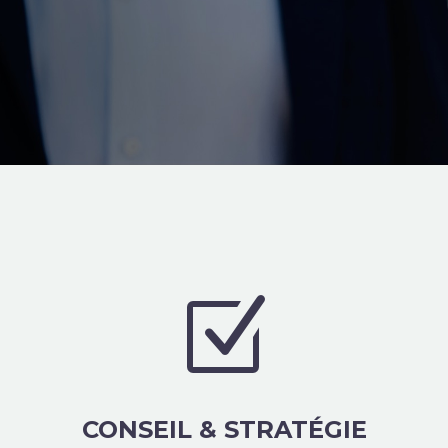
Z
Z
CONSEIL & STRATÉGIE