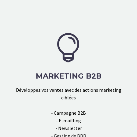


MARKETING B2B
Développez vos ventes avec des actions marketing
ciblées
- Campagne B2B
- E-mailling
- Newsletter
- Gestion de BDD